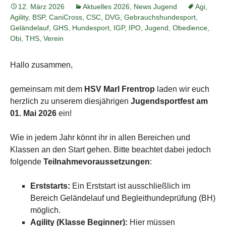
12. März 2026
Aktuelles 2026
,
News Jugend
Agi
,
Agility
,
BSP
,
CaniCross
,
CSC
,
DVG
,
Gebrauchshundesport
,
Geländelauf
,
GHS
,
Hundesport
,
IGP
,
IPO
,
Jugend
,
Obedience
,
Obi
,
THS
,
Verein
Hallo zusammen,
gemeinsam mit dem
HSV Marl Frentrop
laden wir euch
herzlich zu unserem diesjährigen
Jugendsportfest am
01. Mai 2026
ein!
Wie in jedem Jahr könnt ihr in allen Bereichen und
Klassen an den Start gehen. Bitte beachtet dabei jedoch
folgende
Teilnahmevoraussetzungen
:
Erststarts:
Ein Erststart ist ausschließlich im
Bereich Geländelauf und Begleithundeprüfung (BH)
möglich.
Agility (Klasse Beginner):
Hier müssen