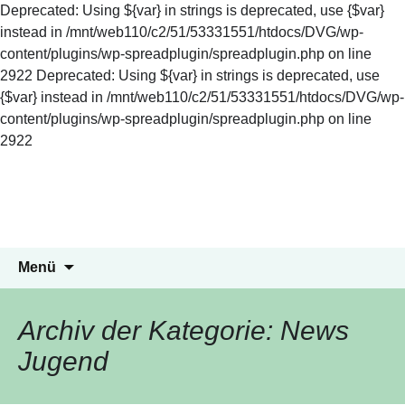
Deprecated: Using ${var} in strings is deprecated, use {$var}
instead in /mnt/web110/c2/51/53331551/htdocs/DVG/wp-
content/plugins/wp-spreadplugin/spreadplugin.php on line
2922 Deprecated: Using ${var} in strings is deprecated, use
{$var} instead in /mnt/web110/c2/51/53331551/htdocs/DVG/wp-
content/plugins/wp-spreadplugin/spreadplugin.php on line
2922
DVG Kreisgruppe-
Zum
Inhalt
Münsterland
springen
Hundesport im Münsterland
Suchen
Menü
nach:
Archiv der Kategorie: News
Jugend