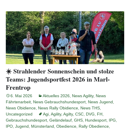
☀️ Strahlender Sonnenschein und stolze
Teams: Jugendsportfest 2026 in Marl-
Frentrop
6. Mai 2026
Aktuelles 2026
,
News Agility
,
News
Fährtenarbeit
,
News Gebrauchshundesport
,
News Jugend
,
News Obidience
,
News Rally Obidience
,
News THS
,
Uncategorized
Agi
,
Agility
,
Agilty
,
CSC
,
DVG
,
FH
,
Gebrauchshundesport
,
Geländelauf
,
GHS
,
Hundesport
,
IPG
,
IPO
,
Jugend
,
Münsterland
,
Obedience
,
Rally Obedience
,