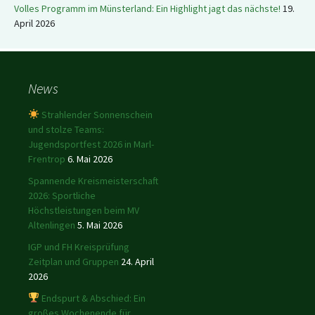
Volles Programm im Münsterland: Ein Highlight jagt das nächste!
19.
April 2026
News
Strahlender Sonnenschein
und stolze Teams:
Jugendsportfest 2026 in Marl-
Frentrop
6. Mai 2026
Spannende Kreismeisterschaft
2026: Sportliche
Höchstleistungen beim MV
Altenlingen
5. Mai 2026
IGP und FH Kreisprüfung
Zeitplan und Gruppen
24. April
2026
Endspurt & Abschied: Ein
großes Wochenende für