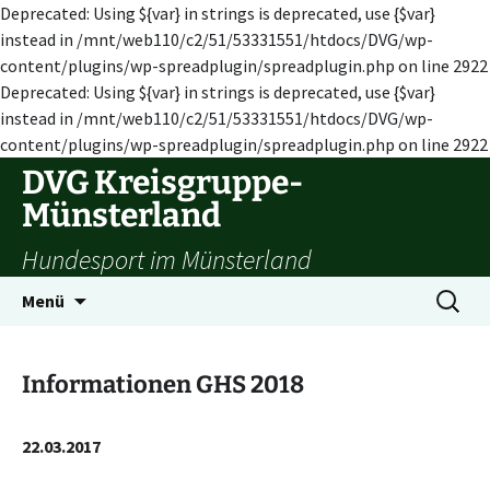
Deprecated: Using ${var} in strings is deprecated, use {$var}
instead in /mnt/web110/c2/51/53331551/htdocs/DVG/wp-
content/plugins/wp-spreadplugin/spreadplugin.php on line 2922
Deprecated: Using ${var} in strings is deprecated, use {$var}
instead in /mnt/web110/c2/51/53331551/htdocs/DVG/wp-
content/plugins/wp-spreadplugin/spreadplugin.php on line 2922
Zum
DVG Kreisgruppe-
Inhalt
Münsterland
springen
Hundesport im Münsterland
Suchen
Menü
nach:
Informationen GHS 2018
22.03.2017