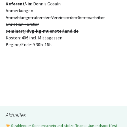
Referent/-in:
Dennis Gosain
Anmerkungen
Anmeldungen über den Verein an den Seminarleiter
Christian Förster
seminar@dvg-kg-muensterland.de
Kosten: 40€ incl. Mittagessen
Beginn/Ende: 9.30h-16h
Aktuelles
Strahlender Sonnenschein und stolze Teams: Jugendsportfest