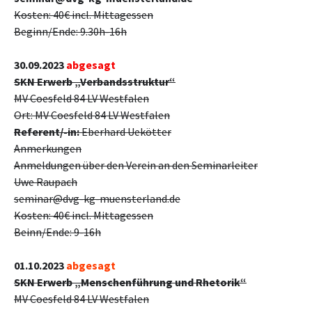
Kosten: 40€ incl. Mittagessen
Beginn/Ende: 9.30h-16h
30.09.2023
abgesagt
SKN Erwerb „Verbandsstruktur“
MV Coesfeld 84 LV Westfalen
Ort: MV Coesfeld 84 LV Westfalen
Referent/-in:
Eberhard Uekötter
Anmerkungen
Anmeldungen über den Verein an den Seminarleiter
Uwe Raupach
seminar@dvg-kg-muensterland.de
Kosten: 40€ incl. Mittagessen
Beinn/Ende: 9-16h
01.10.2023
abgesagt
SKN Erwerb „Menschenführung und Rhetorik“
MV Coesfeld 84 LV Westfalen