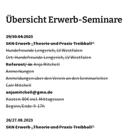
Übersicht Erwerb-Seminare
29/30.04.2023
SKN Erwerb „Theorie und Praxis Treibball“
Hundefreunde Lengerich, LV Westfalen
Ort: Hundefreunde Lengerich, LV Westfalen
Referent/-in
: Anja Mitchell
Anmerkungen
Anmeldungen über den Verein an den Seminarleiter:
Calr Mitchell
anjamitchell@gmx.de
Kosten: 80€ incl. Mittagessen
Beginn/Ende: 9-17h
26/27.08.2023
SKN Erwerb „Theorie und Praxis Treibball“