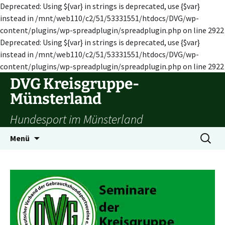
Deprecated: Using ${var} in strings is deprecated, use {$var}
instead in /mnt/web110/c2/51/53331551/htdocs/DVG/wp-
content/plugins/wp-spreadplugin/spreadplugin.php on line 2922
Deprecated: Using ${var} in strings is deprecated, use {$var}
instead in /mnt/web110/c2/51/53331551/htdocs/DVG/wp-
content/plugins/wp-spreadplugin/spreadplugin.php on line 2922
Zum
DVG Kreisgruppe-
Inhalt
Münsterland
springen
Hundesport im Münsterland
Suchen
Menü
nach: