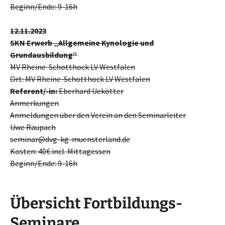
Beginn/Ende: 9-16h
12.11.2023
SKN Erwerb „Allgemeine Kynologie und
Grundausbildung“
MV Rheine-Schotthock LV Westfalen
Ort: MV Rheine-Schotthock LV Westfalen
Referent/-in:
Eberhard Uekötter
Anmerkungen
Anmeldungen über den Verein an den Seminarleiter
Uwe Raupach
seminar@dvg-kg-muensterland.de
Kosten: 40€ incl. Mittagessen
Beginn/Ende: 9-16h
Übersicht Fortbildungs-
Seminare