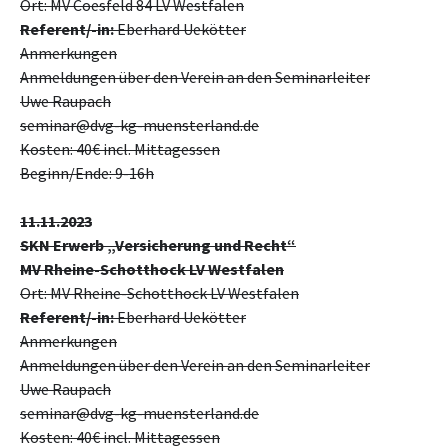
Ort: MV Coesfeld 84 LV Westfalen
Referent/-in:
Eberhard Uekötter
Anmerkungen
Anmeldungen über den Verein an den Seminarleiter
Uwe Raupach
seminar@dvg-kg-muensterland.de
Kosten: 40€ incl. Mittagessen
Beginn/Ende: 9-16h
11.11.2023
SKN Erwerb „Versicherung und Recht“
MV Rheine-Schotthock
LV Westfalen
Ort: MV Rheine-Schotthock LV Westfalen
Referent/-in:
Eberhard Uekötter
Anmerkungen
Anmeldungen über den Verein an den Seminarleiter
Uwe Raupach
seminar@dvg-kg-muensterland.de
Kosten: 40€ incl. Mittagessen