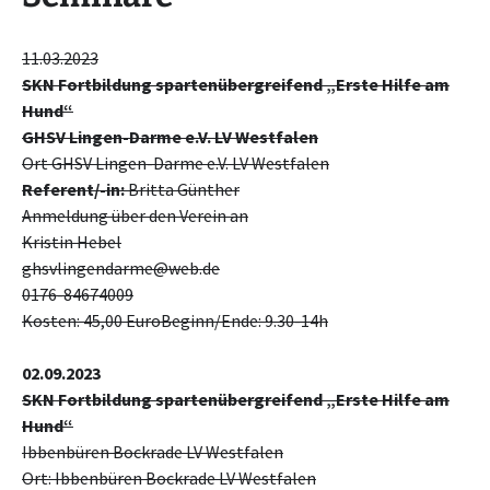
11.03.2023
SKN Fortbildung spartenübergreifend „Erste Hilfe am
Hund“
GHSV Lingen-Darme e.V. LV Westfalen
Ort GHSV Lingen-Darme e.V. LV Westfalen
Referent/-in:
Britta Günther
Anmeldung über den Verein an
Kristin Hebel
ghsvlingendarme@web.de
0176-84674009
Kosten: 45,00 EuroBeginn/Ende: 9.30-14h
02.09.2023
SKN Fortbildung spartenübergreifend „Erste Hilfe am
Hund“
Ibbenbüren Bockrade LV Westfalen
Ort: Ibbenbüren Bockrade LV Westfalen