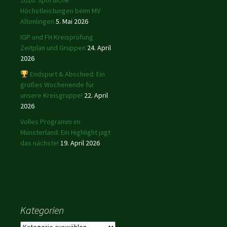
2026: Sportliche
Höchstleistungen beim MV
Altenlingen
5. Mai 2026
IGP und FH Kreisprüfung
Zeitplan und Gruppen
24. April
2026
Endspurt & Abschied: Ein
großes Wochenende für
unsere Kreisgruppe!
22. April
2026
Volles Programm im
Münsterland: Ein Highlight jagt
das nächste!
19. April 2026
Kategorien
Kategorien