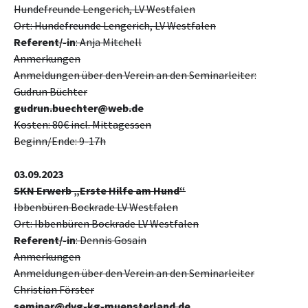
Hundefreunde Lengerich, LV Westfalen
Ort: Hundefreunde Lengerich, LV Westfalen
Referent/-in
: Anja Mitchell
Anmerkungen
Anmeldungen über den Verein an den Seminarleiter:
Gudrun Büchter
gudrun.buechter@web.de
Kosten: 80€ incl. Mittagessen
Beginn/Ende: 9-17h
03.09.2023
SKN Erwerb „Erste Hilfe am Hund“
Ibbenbüren Bockrade LV Westfalen
Ort: Ibbenbüren Bockrade LV Westfalen
Referent/-in
: Dennis Gosain
Anmerkungen
Anmeldungen über den Verein an den Seminarleiter
Christian Förster
seminar@dvg-kg-muensterland.de