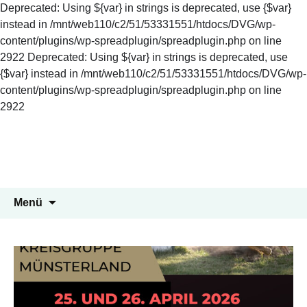
Deprecated: Using ${var} in strings is deprecated, use {$var}
instead in /mnt/web110/c2/51/53331551/htdocs/DVG/wp-
content/plugins/wp-spreadplugin/spreadplugin.php on line
2922 Deprecated: Using ${var} in strings is deprecated, use
{$var} instead in /mnt/web110/c2/51/53331551/htdocs/DVG/wp-
content/plugins/wp-spreadplugin/spreadplugin.php on line
2922
DVG Kreisgruppe-
Zum
Inhalt
Münsterland
springen
Hundesport im Münsterland
Suchen
Menü
nach: